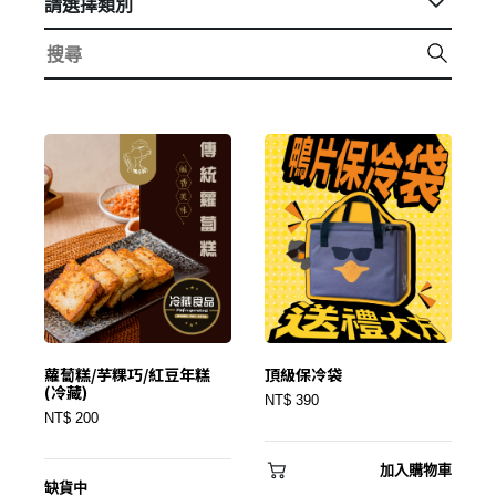
請選擇類別
蘿蔔糕/芋粿巧/紅豆年糕
頂級保冷袋
(冷藏)
NT$ 390
NT$ 200
加入購物車
缺貨中