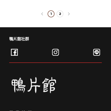
建立專屬帳號
1
2
只要再完成幾個步驟，即可完成帳號的註冊程序，
我 要 註 冊
鴨片館社群