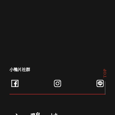
建立專屬帳號
只要再完成幾個步驟，即可完成帳號的註冊程序，
我 要 註 冊
小鴨片社群
TOP