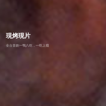
02
現烤現片
全台首創一鴨八吃，一吃上癮