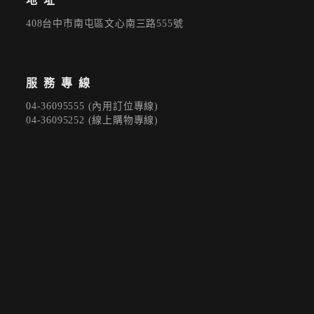
地址
408台中市南屯區文心南三路555號
登 入
服務專線
忘記密碼？
04-36095555 (內用訂位專線)
04-36095252 (線上購物專線)
建立專屬帳號
只要再完成幾個步驟，即可完成帳號的註冊程序，
我 要 註 冊