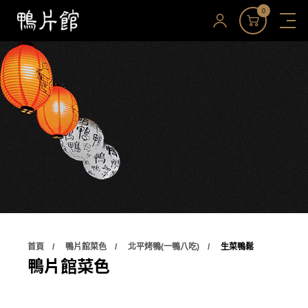
0
首頁
鴨片館菜色
北平烤鴨(一鴨八吃)
生菜鴨鬆
鴨片館菜色