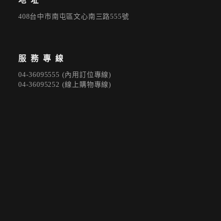
地址
408台中市南屯區文心南三路555號
登 入
服務專線
忘記密碼？
04-36095555 (內用訂位專線)
04-36095252 (線上購物專線)
建立專屬帳號
只要再完成幾個步驟，即可完成帳號的註冊程序，
我 要 註 冊