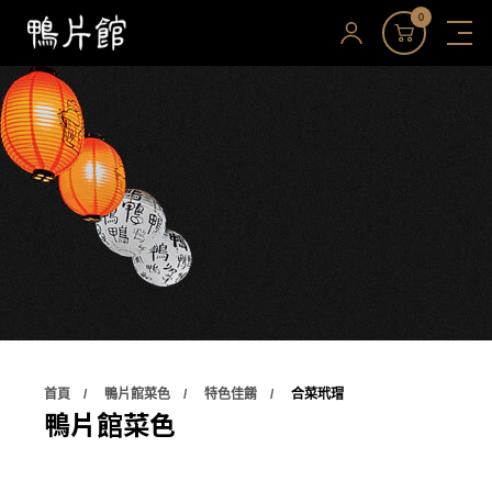
0
首頁
鴨片館菜色
特色佳餚
合菜玳瑁
鴨片館菜色