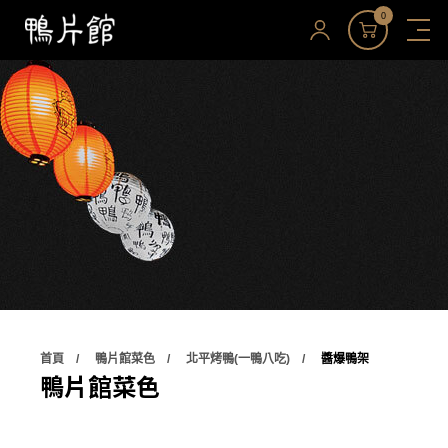
0
首頁
鴨片館菜色
北平烤鴨(一鴨八吃)
醬爆鴨架
鴨片館菜色