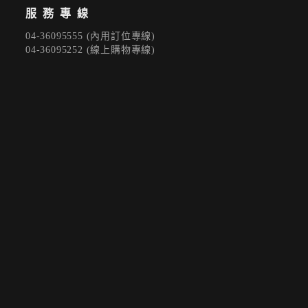
服務專線
登 入
04-36095555 (內用訂位專線)
忘記密碼？
04-36095252 (線上購物專線)
建立專屬帳號
只要再完成幾個步驟，即可完成帳號的註冊程序，
我 要 註 冊