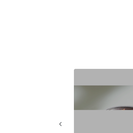
會員登入
登 入
忘記密碼？