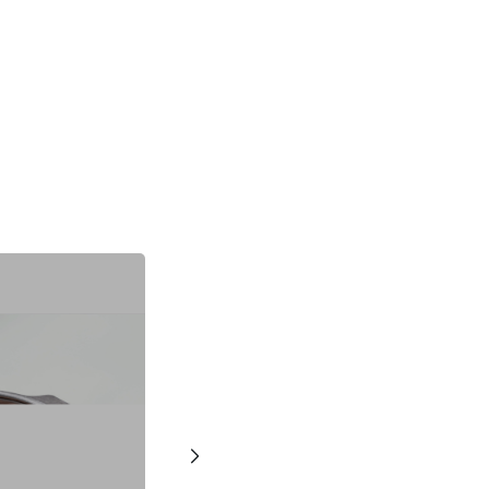
建立專屬帳號
只要再完成幾個步驟，即可完
我 要 註 冊