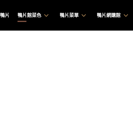
鴨片
鴨片館菜色
鴨片菜單
鴨片網購館