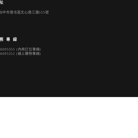
址
8台中市南屯區文心南三路555號
務專線
36095555 (內用訂位專線)
36095252 (線上購物專線)
址
3台中市西區五權一街117號