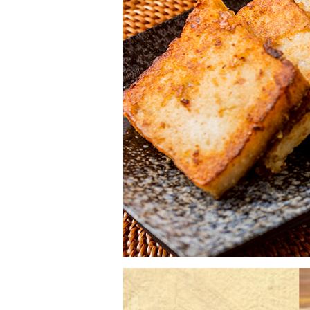
登 入
忘記密碼？