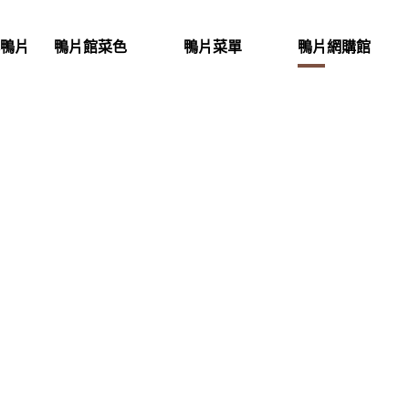
鴨片
鴨片館菜色
鴨片菜單
鴨片網購館