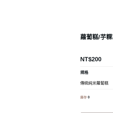
蘿蔔糕/芋粿
NT$200
規格
庫存
0