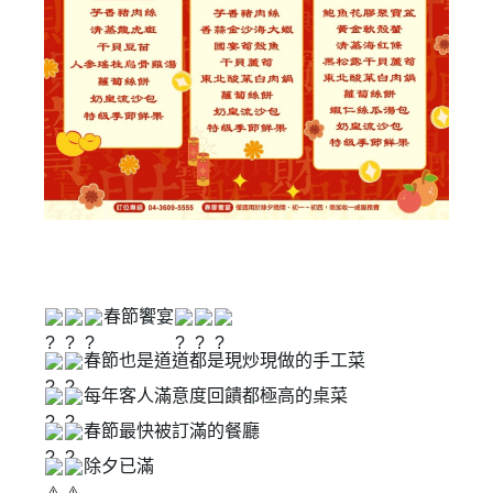
春節饗宴
春節也是道道都是現炒現做的手工菜
每年客人滿意度回饋都極高的桌菜
春節最快被訂滿的餐廳
除夕已滿