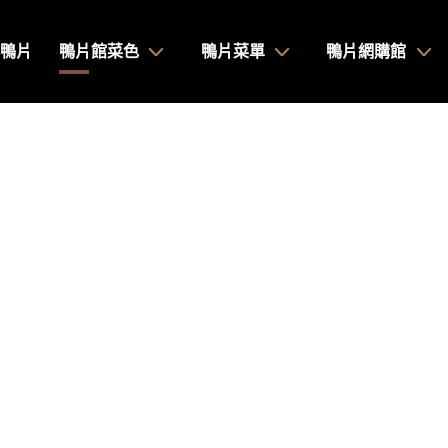
鴨片
鴨片館菜色
鴨片菜單
鴨片網購館