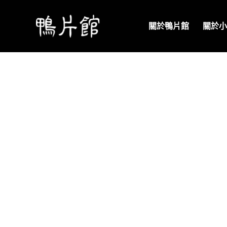
關於鴨片館
關於小